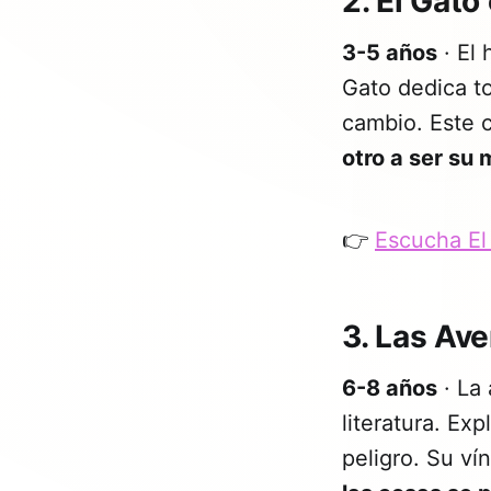
2. El Gato
3-5 años
· El 
Gato dedica to
cambio. Este 
otro a ser su 
👉
Escucha El
3. Las Av
6-8 años
· La
literatura. Ex
peligro. Su v