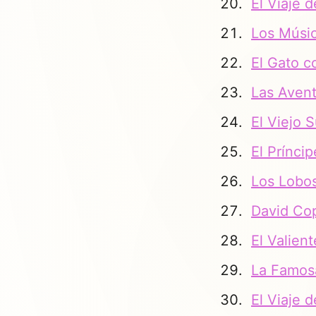
El Viaje 
Los Músi
El Gato c
Las Aven
El Viejo
El Prínci
Los Lobos
David Cop
El Valie
La Famos
El Viaje 