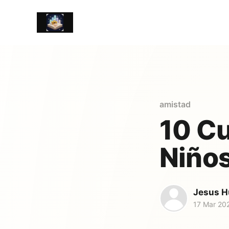
amistad
10 Cu
Niños
Jesus H
17 Mar 20