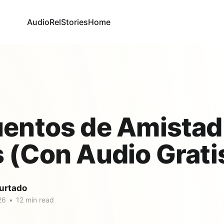
AudioRel
Stories
Home
entos de Amistad
 (Con Audio Grati
urtado
26
•
12 min read