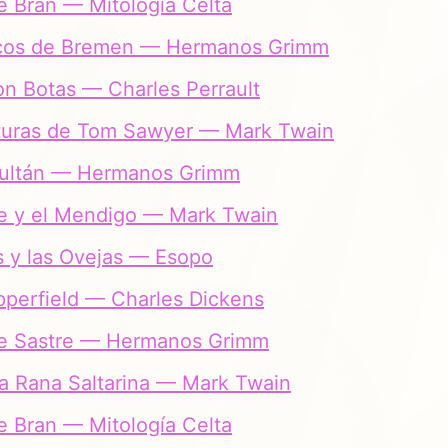
de Bran — Mitología Celta
cos de Bremen — Hermanos Grimm
on Botas — Charles Perrault
turas de Tom Sawyer — Mark Twain
 Sultán — Hermanos Grimm
pe y el Mendigo — Mark Twain
 y las Ovejas — Esopo
perfield — Charles Dickens
nte Sastre — Hermanos Grimm
a Rana Saltarina — Mark Twain
de Bran — Mitología Celta