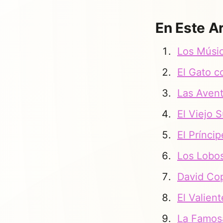
En Este Ar
Los Músi
El Gato c
Las Aven
El Viejo
El Prínci
Los Lobos
David Cop
El Valie
La Famos