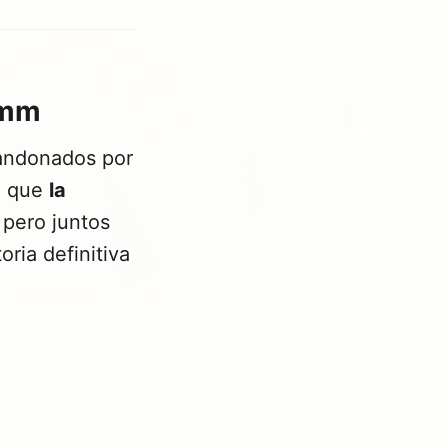
imm
bandonados por
n que
la
 pero juntos
ria definitiva