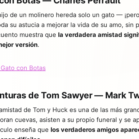
 con Botas — Charles Perrault
hijo de un molinero hereda solo un gato — ¡pero
da su astucia a mejorar la vida de su amo, sin 
cuento muestra que
la verdadera amistad signi
mejor versión
.
 Gato con Botas
enturas de Tom Sawyer — Mark T
 amistad de Tom y Huck es una de las más grand
ploran cuevas, asisten a su propio funeral y se 
ínculo enseña que
los verdaderos amigos apar