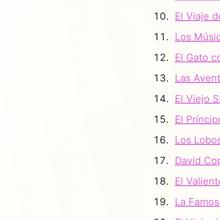
El Viaje 
Los Músi
El Gato c
Las Aven
El Viejo
El Prínci
Los Lobos
David Cop
El Valie
La Famos