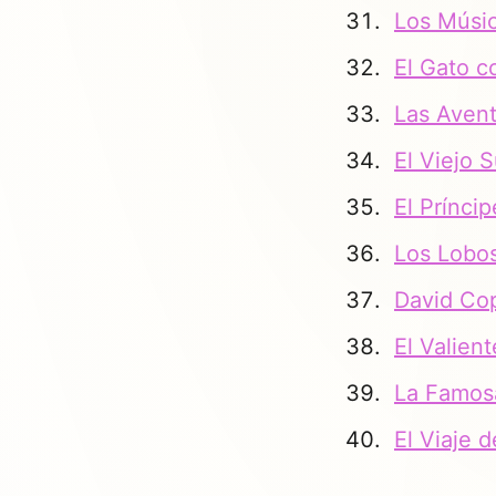
Los Músi
El Gato c
Las Aven
El Viejo
El Prínci
Los Lobos
David Cop
El Valie
La Famos
El Viaje 