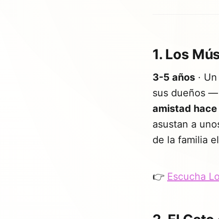
1. Los M
3-5 años
· Un
sus dueños — 
amistad hace 
asustan a unos
de la familia e
👉
Escucha L