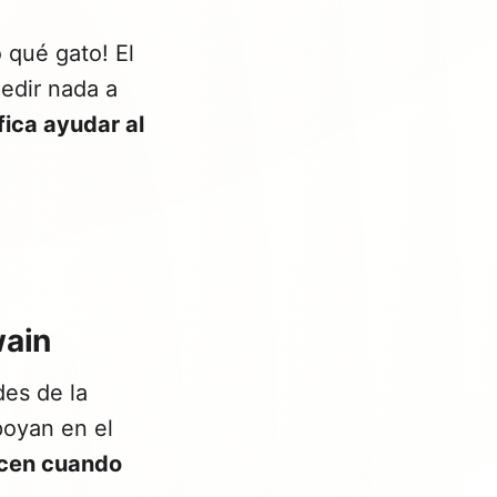
 qué gato! El
pedir nada a
fica ayudar al
wain
es de la
apoyan en el
ecen cuando