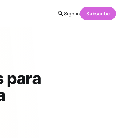
Sign in
Subscribe
s para
a