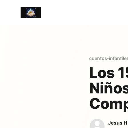
cuentos-infantile
Los 1
Niños
Comp
Jesus H