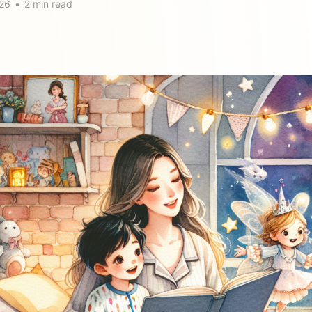
26
•
2 min read