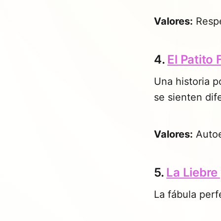
Valores:
Respe
4.
El Patito 
Una historia p
se sienten dif
Valores:
Autoe
5.
La Liebre
La fábula perf