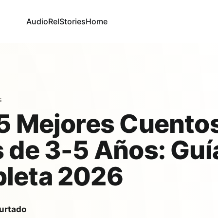
AudioRel
Stories
Home
s
5 Mejores Cuento
 de 3-5 Años: Guí
leta 2026
urtado