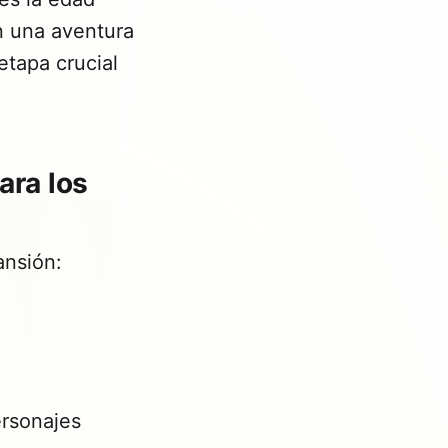
n una aventura
tapa crucial
ara los
ansión:
rsonajes