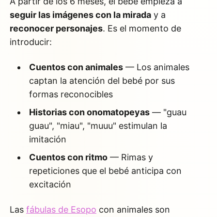
A partir de los 6 meses, el bebé empieza a
seguir las imágenes con la mirada
y a
reconocer personajes
. Es el momento de
introducir:
Cuentos con animales
— Los animales
captan la atención del bebé por sus
formas reconocibles
Historias con onomatopeyas
— "guau
guau", "miau", "muuu" estimulan la
imitación
Cuentos con ritmo
— Rimas y
repeticiones que el bebé anticipa con
excitación
Las
fábulas de Esopo
con animales son