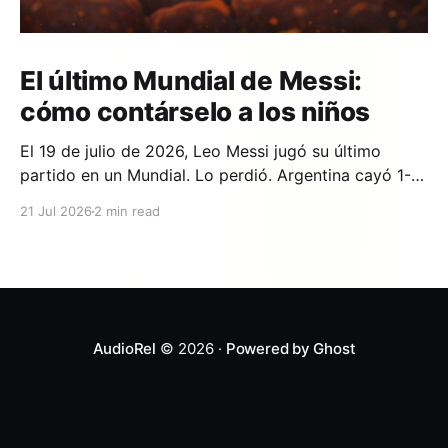
El último Mundial de Messi:
cómo contárselo a los niños
El 19 de julio de 2026, Leo Messi jugó su último
partido en un Mundial. Lo perdió. Argentina cayó 1-0
ante España en la prórroga, con un gol de Ferran
21 Jul 2026
2 min read
Torres en el minuto 106. Y si en tu casa hay un niño
que lleva años viendo a Messi,
AudioRel
© 2026 ·
Powered by Ghost