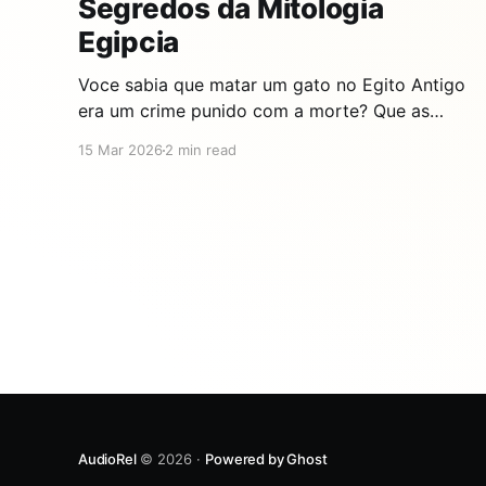
Segredos da Mitologia
Egipcia
Voce sabia que matar um gato no Egito Antigo
era um crime punido com a morte? Que as
familias raspavam as sobrancelhas quando seu
15 Mar 2026
2 min read
gato morria? A resposta esta em Bastet, a Deusa
Gata — uma divindade tao poderosa que
transformou os gatos nos animais mais
sagrados da historia. Aqui voce
AudioRel
© 2026 ·
Powered by Ghost