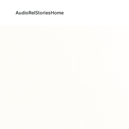
AudioRel
Stories
Home