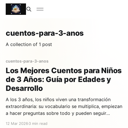
cuentos-para-3-anos
A collection of 1 post
cuentos-para-3-anos
Los Mejores Cuentos para Niños
de 3 Años: Guía por Edades y
Desarrollo
A los 3 años, los niños viven una transformación
extraordinaria: su vocabulario se multiplica, empiezan
a hacer preguntas sobre todo y pueden seguir
historias con principio, nudo y desenlace. Es la edad
12 Mar 2026
3 min read
dorada de los cuentos para niños de 3 años. Pero no