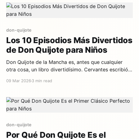
fascinante para compartir con los niños. Un niño
curioso en
don-quijote
Los 10 Episodios Más Divertidos
de Don Quijote para Niños
Don Quijote de la Mancha es, antes que cualquier
otra cosa, un libro divertidísimo. Cervantes escribió
una comedia genial disfrazada de novela de
09 Mar 2026
3 min read
caballería. Y los episodios más graciosos son
también los más perfectos para niños. Aquí van los
10 mejores. 1. Los Molinos de Viento El episodio más
famoso
don-quijote
Por Qué Don Quijote Es el