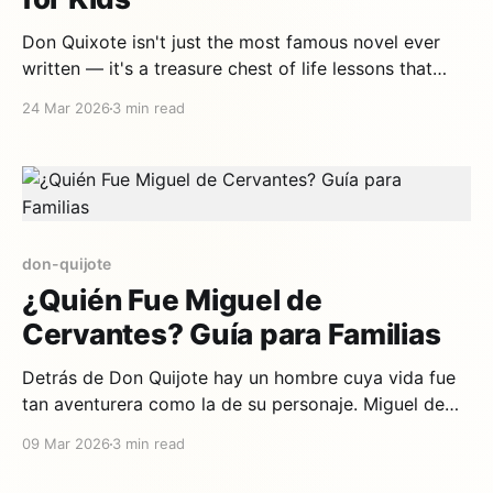
Don Quixote isn't just the most famous novel ever
written — it's a treasure chest of life lessons that
children intuitively understand. A man who refuses to
24 Mar 2026
3 min read
accept the world as it is, who transforms reality with
his imagination, who falls down and gets up again. At
don-quijote
¿Quién Fue Miguel de
Cervantes? Guía para Familias
Detrás de Don Quijote hay un hombre cuya vida fue
tan aventurera como la de su personaje. Miguel de
Cervantes Saavedra fue soldado, prisionero,
09 Mar 2026
3 min read
recaudador de impuestos y, finalmente, el escritor
más importante de la lengua española. Su historia es