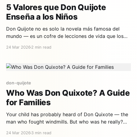
5 Valores que Don Quijote
Enseña a los Niños
Don Quijote no es solo la novela más famosa del
mundo — es un cofre de lecciones de vida que los
niños entienden de forma intuitiva. Un hombre que se
24 Mar 2026
2 min read
niega a aceptar el mundo tal como es, que
transforma la realidad con su imaginación, que se
cae y se levanta
don-quijote
Who Was Don Quixote? A Guide
for Families
Your child has probably heard of Don Quixote — the
man who fought windmills. But who was he really?
Why did he do it? And why, after more than 400
24 Mar 2026
3 min read
years, do we still love him? Here's everything families