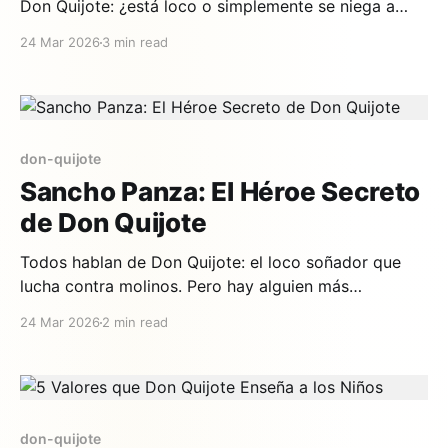
Don Quijote: ¿está loco o simplemente se niega a
aceptar un mundo sin magia? Para los adultos, la
24 Mar 2026
3 min read
respuesta es complicada. Para los niños, es obvia:
Don Quijote juega. Y jugar es la cosa más seria del
mundo. Un caballero que
don-quijote
Sancho Panza: El Héroe Secreto
de Don Quijote
Todos hablan de Don Quijote: el loco soñador que
lucha contra molinos. Pero hay alguien más
importante en esta historia, alguien sin quien Don
24 Mar 2026
2 min read
Quijote no sería Don Quijote. Es su vecino, su
escudero, su mejor amigo: Sancho Panza. Y es, en
muchos sentidos, el verdadero héroe del Quijote. Un
don-quijote