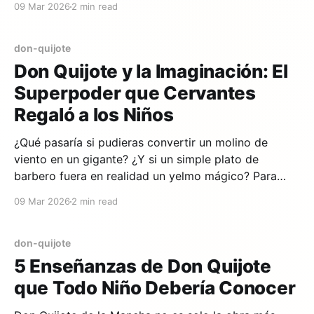
09 Mar 2026
2 min read
pragmático; uno ve gigantes, el otro ve molinos.
don-quijote
Don Quijote y la Imaginación: El
Superpoder que Cervantes
Regaló a los Niños
¿Qué pasaría si pudieras convertir un molino de
viento en un gigante? ¿Y si un simple plato de
barbero fuera en realidad un yelmo mágico? Para
Don Quijote, estas transformaciones son posibles
09 Mar 2026
2 min read
gracias al superpoder más grande que existe: la
imaginación. Molinos que son gigantes El episodio
más famoso de
don-quijote
5 Enseñanzas de Don Quijote
que Todo Niño Debería Conocer