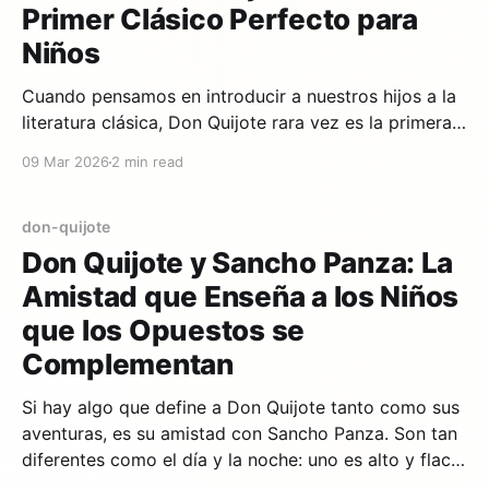
Primer Clásico Perfecto para
Niños
Cuando pensamos en introducir a nuestros hijos a la
literatura clásica, Don Quijote rara vez es la primera
opción. Parece demasiado largo, demasiado
09 Mar 2026
2 min read
complejo, demasiado "adulto". Sin embargo,
adaptado correctamente, el Quijote es el primer
clásico perfecto para niños pequeños. Aquí te
don-quijote
explicamos por qué. El humor que
Don Quijote y Sancho Panza: La
Amistad que Enseña a los Niños
que los Opuestos se
Complementan
Si hay algo que define a Don Quijote tanto como sus
aventuras, es su amistad con Sancho Panza. Son tan
diferentes como el día y la noche: uno es alto y flaco,
el otro bajo y regordete; uno es soñador, el otro