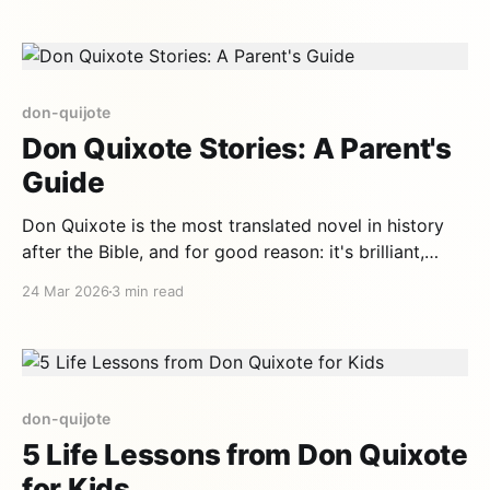
need to know about the most famous character in
world
don-quijote
Don Quixote Stories: A Parent's
Guide
Don Quixote is the most translated novel in history
after the Bible, and for good reason: it's brilliant,
funny, and timeless. But at 1,000+ pages, it's not
24 Mar 2026
3 min read
exactly bedtime reading. That's why at Cuentautor,
we've adapted 15 of its best episodes
don-quijote
5 Life Lessons from Don Quixote
for Kids