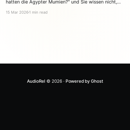
hatten die Agypter Mumien?" und Sie wissen nicht,
was Sie antworten sollen? Keine Sorge. Hier ist die
15 Mar 2026
1 min read
agyptische Mythologie einfach erklart, damit Sie vor
Ihren Kindern glänzen konnen. Die Hauptgotter
(Einfache Version) Ra — Der Chef. Sonnengott,
Schopfer von
AudioRel
© 2026 ·
Powered by Ghost