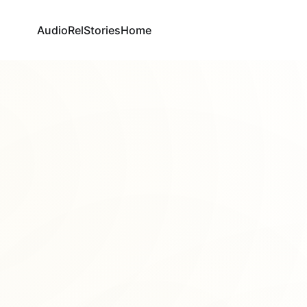
AudioRel
Stories
Home