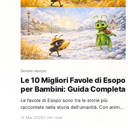
favole-esopo
Le 10 Migliori Favole di Esopo
per Bambini: Guida Completa
Le favole di Esopo sono tra le storie più
raccontate nella storia dell'umanità. Con animali
come protagonisti e morali chiare, sono
12 Mar 2026
2 min read
perfette per introdurre i bambini alla letteratura
e ai grandi valori della vita. Ecco la nostra