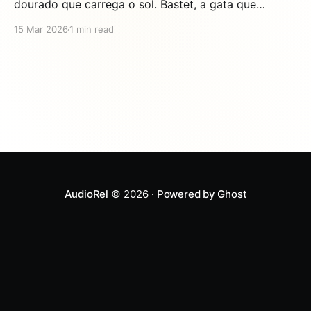
dourado que carrega o sol. Bastet, a gata que
protege criancas. Se seu filho ainda nao conhece
15 Mar 2026
1 min read
esses personagens, esta perdendo algumas das
historias mais emocionantes ja contadas. A mitologia
egipcia fascina criancas de todas as idades — e
agora esta
AudioRel
© 2026 ·
Powered by Ghost