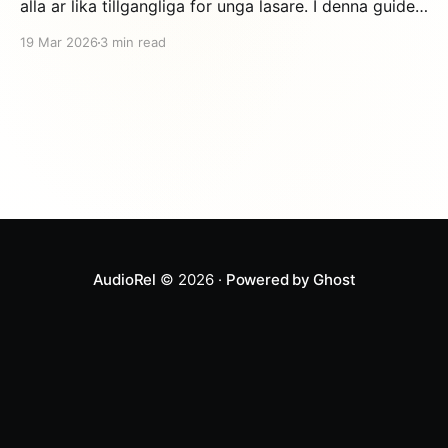
alla ar lika tillgangliga for unga lasare. I denna guide
rekommenderar vi de 10 basta Verne-berattelserna,
19 Mar 2026
3 min read
anpassade och organiserade sa att du hittar den
perfekta for ditt barns alder och intressen. De 3
oumbärliga (borja har) Jorden runt pa attio dagar
AudioRel
© 2026 ·
Powered by Ghost