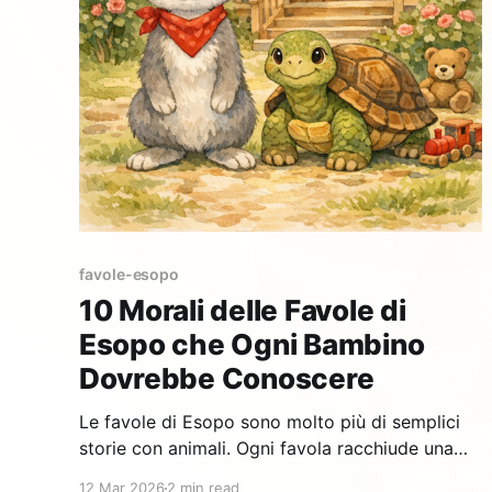
favole-esopo
10 Morali delle Favole di
Esopo che Ogni Bambino
Dovrebbe Conoscere
Le favole di Esopo sono molto più di semplici
storie con animali. Ogni favola racchiude una
morale profonda che aiuta i bambini a capire il
12 Mar 2026
2 min read