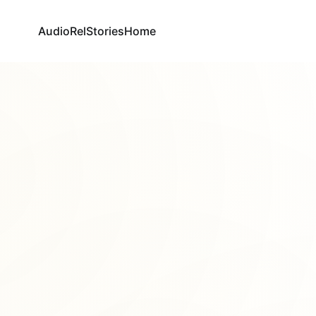
AudioRel
Stories
Home