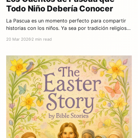
Todo Niño Debería Conocer
La Pascua es un momento perfecto para compartir
historias con los niños. Ya sea por tradición religiosa
o simplemente porque es primavera y todo renace,
20 Mar 2026
2 min read
estos 7 cuentos capturan el espíritu de la Pascua de
formas que los niños pueden entender y disfrutar. 1.
La Historia de Pascua — El cuento