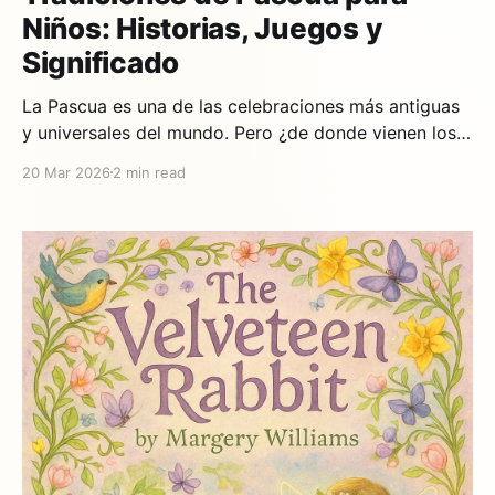
Niños: Historias, Juegos y
Significado
La Pascua es una de las celebraciones más antiguas
y universales del mundo. Pero ¿de donde vienen los
huevos de Pascua? ¿Por que un conejo? ¿Que
20 Mar 2026
2 min read
historias deberiamos contar a los niños? Esta guia te
ayuda a vivir la Pascua en familia con significado.
¿Por que celebramos la Pascua? La