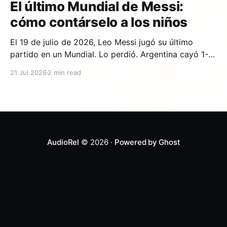
El último Mundial de Messi:
cómo contárselo a los niños
El 19 de julio de 2026, Leo Messi jugó su último
partido en un Mundial. Lo perdió. Argentina cayó 1-0
ante España en la prórroga, con un gol de Ferran
21 Jul 2026
2 min read
Torres en el minuto 106. Y si en tu casa hay un niño
que lleva años viendo a Messi,
AudioRel
© 2026 ·
Powered by Ghost