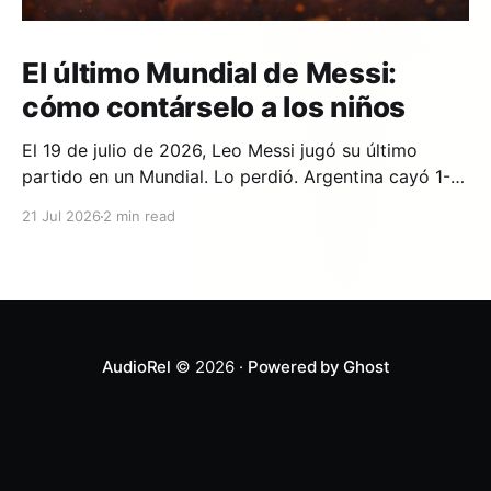
El último Mundial de Messi:
cómo contárselo a los niños
El 19 de julio de 2026, Leo Messi jugó su último
partido en un Mundial. Lo perdió. Argentina cayó 1-0
ante España en la prórroga, con un gol de Ferran
21 Jul 2026
2 min read
Torres en el minuto 106. Y si en tu casa hay un niño
que lleva años viendo a Messi,
AudioRel
© 2026 ·
Powered by Ghost