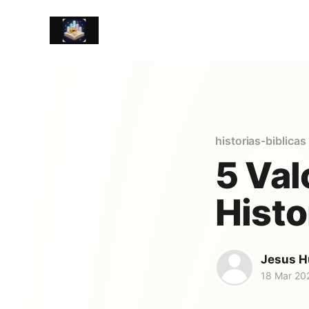
historias-biblicas
5 Val
Histo
Jesus H
18 Mar 20