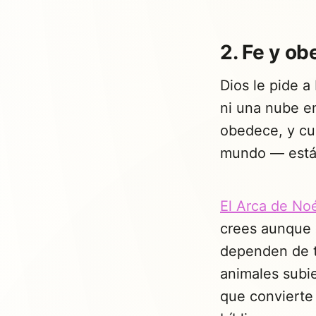
2. Fe y o
Dios le pide 
ni una nube en
obedece, y cua
mundo — están
El Arca de No
crees aunque n
dependen de t
animales subie
que convierte 