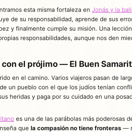
tramos esta misma fortaleza en
Jonás y la bal
ye de su responsabilidad, aprende de sus erro
pez y finalmente cumple su misión. Una lección 
 propias responsabilidades, aunque nos den mie
 con el prójimo — El Buen Samari
do en el camino. Varios viajeros pasan de larg
e un pueblo con el que los judíos tenían confl
 sus heridas y paga por su cuidado en una posa
itano
es una de las parábolas más poderosas d
Enseña que
la compasión no tiene fronteras
— n