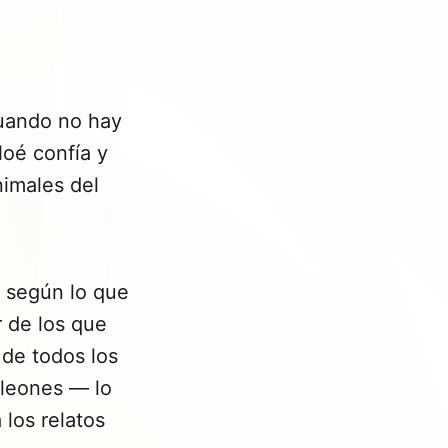
uando no hay
Noé confía y
nimales del
 según lo que
 de los que
 de todos los
 leones — lo
 los relatos