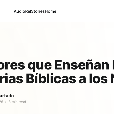
AudioRel
Stories
Home
ores que Enseñan 
rias Bíblicas a los
urtado
26
•
3 min read