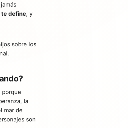
a jamás
 te define
, y
ijos sobre los
nal.
nando?
o porque
peranza, la
el mar de
personajes son