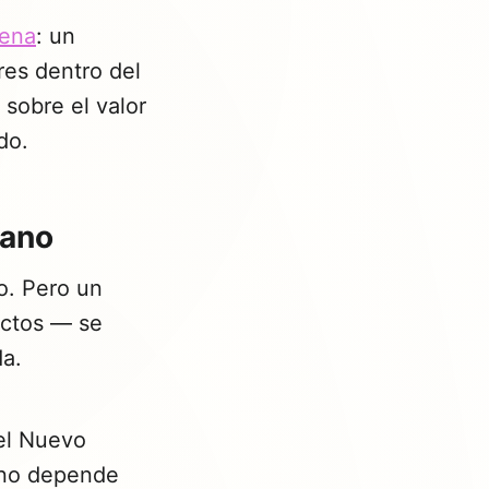
lena
: un
res dentro del
sobre el valor
do.
tano
o. Pero un
ictos — se
da.
el Nuevo
o depende