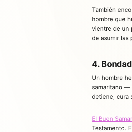
También encon
hombre que hu
vientre de un 
de asumir las
4. Bondad
Un hombre heri
samaritano — d
detiene, cura
El Buen Samar
Testamento. 