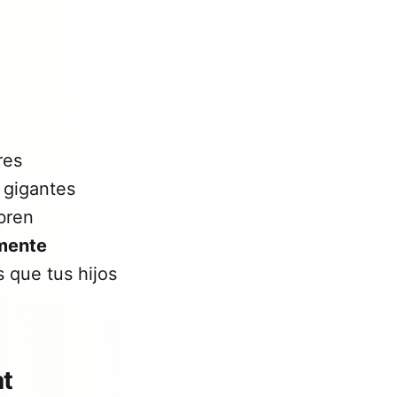
res
 gigantes
bren
amente
 que tus hijos
at