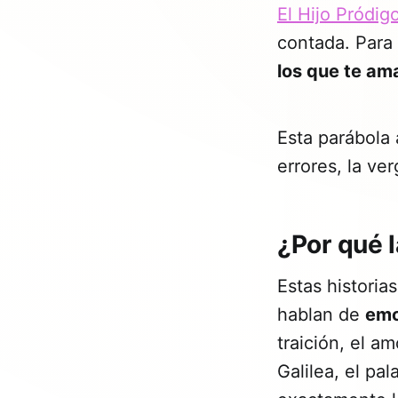
El Hijo Pródig
contada. Para 
los que te am
Esta parábola 
errores, la ve
¿Por qué l
Estas historia
hablan de
emo
traición, el a
Galilea, el pa