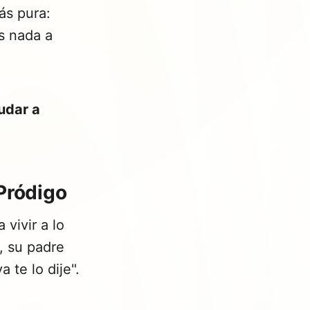
ás pura:
s nada a
udar a
Pródigo
vivir a lo
, su padre
 te lo dije".