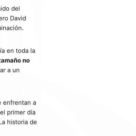
ido del
ero David
minación.
ía en toda la
 tamaño no
ar a un
e enfrentan a
el primer día
La historia de