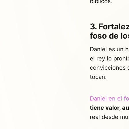
bíblicos.
3. Fortale
foso de lo
Daniel es un 
el rey lo proh
convicciones s
tocan.
Daniel en el f
tiene valor, a
real desde muy