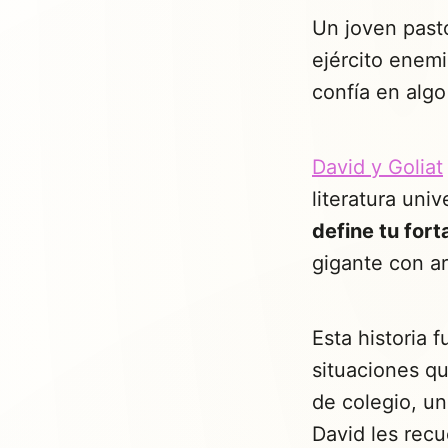
Un joven pasto
ejército enem
confía en alg
David y Goliat
literatura univ
define tu fort
gigante con ar
Esta historia 
situaciones q
de colegio, un
David les rec