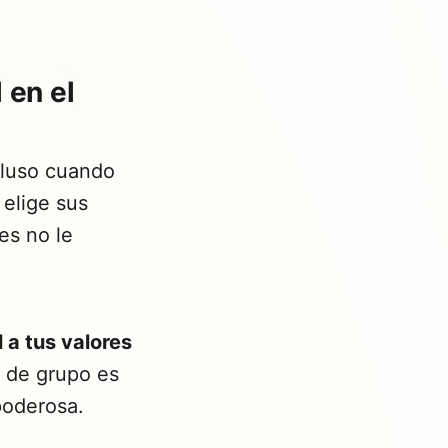
 en el
cluso cuando
 elige sus
es no le
l a tus valores
 de grupo es
poderosa.