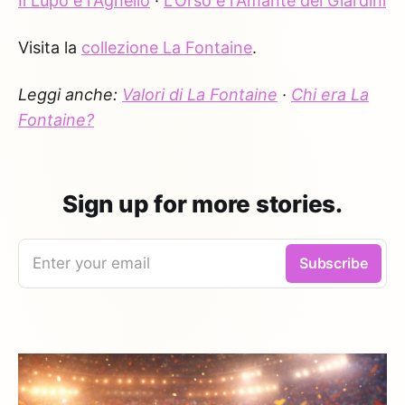
Il Lupo e l'Agnello
·
L'Orso e l'Amante dei Giardini
Visita la
collezione La Fontaine
.
Leggi anche:
Valori di La Fontaine
·
Chi era La
Fontaine?
Sign up for more stories.
Enter your email
Subscribe