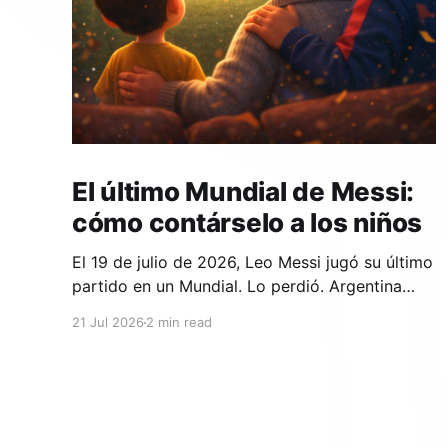
El último Mundial de Messi:
cómo contárselo a los niños
El 19 de julio de 2026, Leo Messi jugó su último
partido en un Mundial. Lo perdió. Argentina
cayó 1-0 ante España en la prórroga, con un
21 Jul 2026
2 min read
gol de Ferran Torres en el minuto 106. Y si en tu
casa hay un niño que lleva años viendo a Messi,