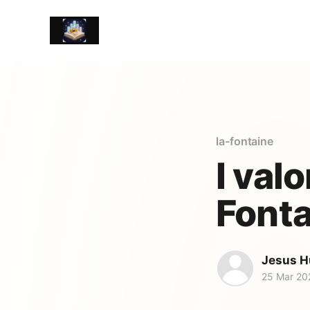
la-fontaine
I valo
Fonta
Jesus H
25 Mar 20