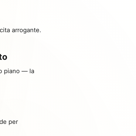
cita arrogante.
to
to piano — la
de per