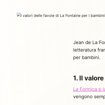
Jean de La Fon
letteratura fr
per bambini.
1. Il valor
La Formica e l
vengono sempr