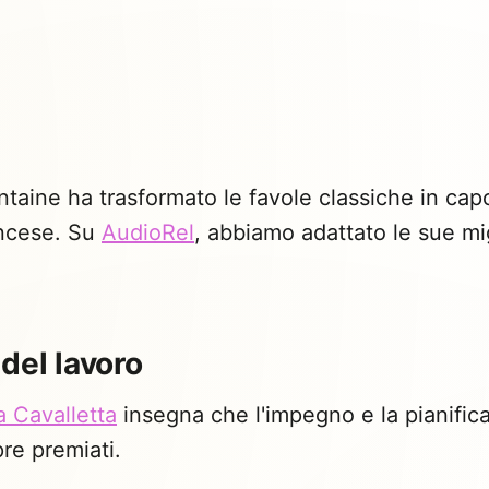
taine ha trasformato le favole classiche in capo
ancese. Su
AudioRel
, abbiamo adattato le sue mig
e del lavoro
a Cavalletta
insegna che l'impegno e la pianific
e premiati.