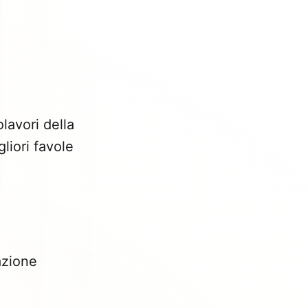
lavori della
liori favole
azione