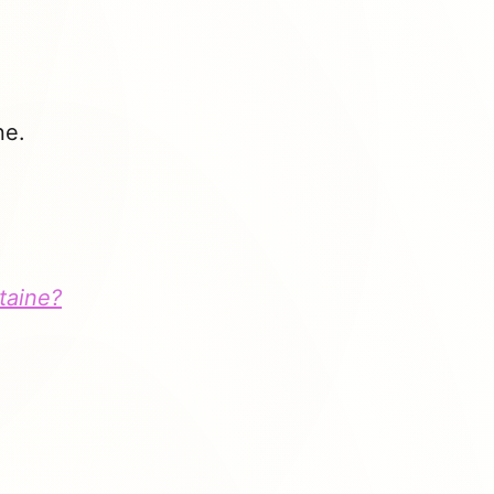
ne.
taine?
.