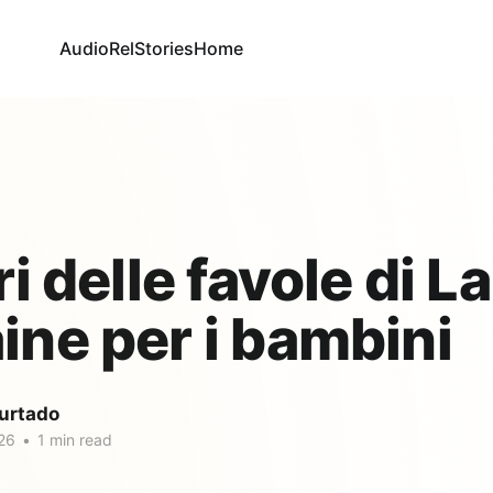
AudioRel
Stories
Home
ri delle favole di La
ine per i bambini
urtado
26
•
1 min read