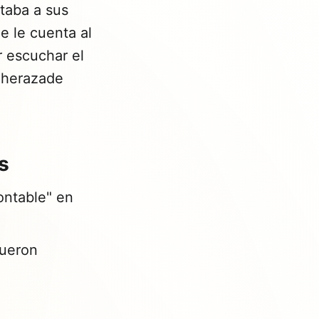
utaba a sus
e le cuenta al
r escuchar el
heherazade
s
contable" en
fueron