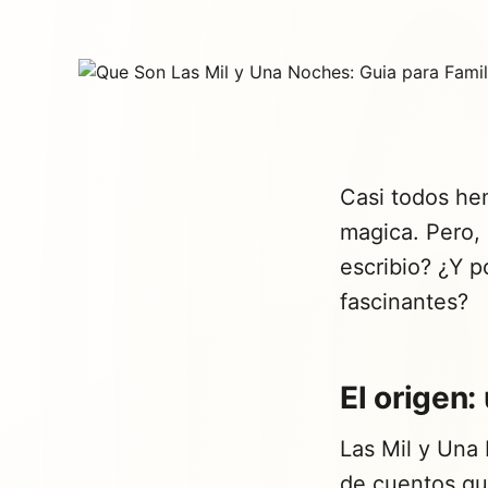
Casi todos he
magica. Pero,
escribio? ¿Y 
fascinantes?
El origen:
Las Mil y Una 
de cuentos qu