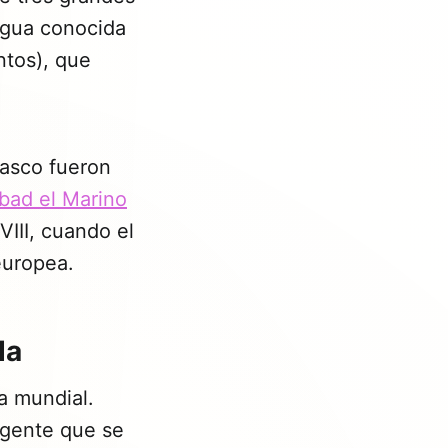
tigua conocida
ntos), que
masco fueron
bad el Marino
III, cuando el
europea.
da
a mundial.
ligente que se