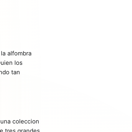
la alfombra
uien los
ndo tan
 una coleccion
e tres grandes