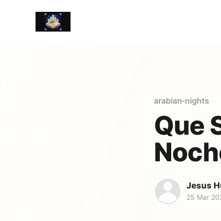
arabian-nights
Que S
Noche
Jesus H
25 Mar 20