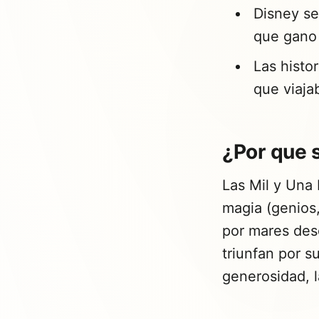
Disney se
que gano
Las histor
que viaja
¿Por que 
Las Mil y Una 
magia (genios,
por mares desc
triunfan por s
generosidad, l