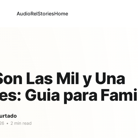
AudioRel
Stories
Home
on Las Mil y Una
s: Guia para Fami
urtado
26
•
2 min read