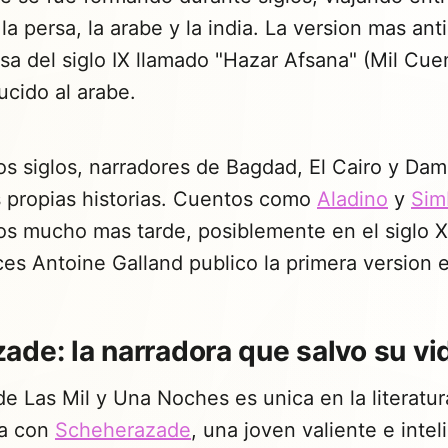
: la persa, la arabe y la india. La version mas an
rsa del siglo IX llamado "Hazar Afsana" (Mil Cue
ucido al arabe.
los siglos, narradores de Bagdad, El Cairo y Da
 propias historias. Cuentos como
Aladino
y
Sim
s mucho mas tarde, posiblemente en el siglo XV
ces Antoine Galland publico la primera version 
ade: la narradora que salvo su vi
de Las Mil y Una Noches es unica en la literatur
a con
Scheherazade
, una joven valiente e inte