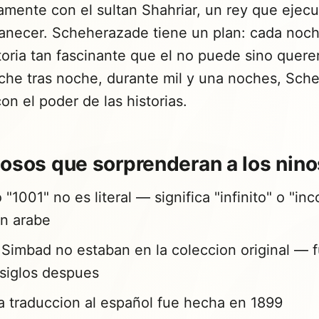
amente con el sultan Shahriar, un rey que ejec
anecer. Scheherazade tiene un plan: cada noch
toria tan fascinante que el no puede sino quere
noche tras noche, durante mil y una noches, Sc
con el poder de las historias.
iosos que sorprenderan a los nino
"1001" no es literal — significa "infinito" o "in
on arabe
 Simbad no estaban en la coleccion original — 
siglos despues
a traduccion al español fue hecha en 1899