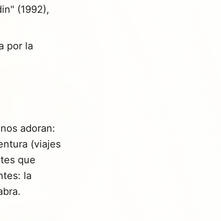
in" (1992),
a por la
inos adoran:
ntura (viajes
ntes que
tes: la
abra.