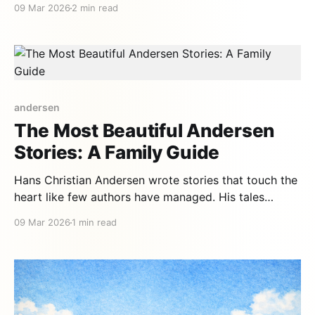
09 Mar 2026
2 min read
extraordinary as his stories — and just as full of
lessons for children. A poor child with enormous
dreams Andersen was born in
andersen
The Most Beautiful Andersen
Stories: A Family Guide
Hans Christian Andersen wrote stories that touch the
heart like few authors have managed. His tales
combine magic, emotion, and depth in a unique way.
09 Mar 2026
1 min read
This guide helps you choose the best ones for your
family. 1. The Ugly Duckling — A story of self-
acceptance Best age: 3-5 | Theme: