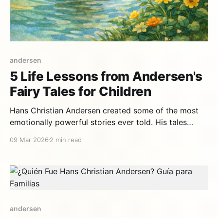
andersen
5 Life Lessons from Andersen's
Fairy Tales for Children
Hans Christian Andersen created some of the most
emotionally powerful stories ever told. His tales
aren't simple entertainment — they're profound life
09 Mar 2026
2 min read
lessons wrapped in magic, beauty, and tenderness. 1.
Accept yourself as you are — The Ugly Duckling
Andersen's most famous tale tells the story
andersen