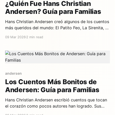
¿Quién Fue Hans Christian
Andersen? Guía para Familias
Hans Christian Andersen creó algunos de los cuentos
más queridos del mundo: El Patito Feo, La Sirenita, La
Reina de las Nieves. Pero su propia vida fue tan
09 Mar 2026
2 min read
extraordinaria como sus historias — y tan llena de
lecciones para los niños. Un niño pobre con sueños
enormes Andersen nació en 1805
andersen
Los Cuentos Más Bonitos de
Andersen: Guía para Familias
Hans Christian Andersen escribió cuentos que tocan
el corazón como pocos autores han logrado. Sus
historias combinan magia, emoción y profundidad de