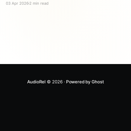
03 Apr 2026
2 min read
karya Brothers Grimm — dua bersaudara dari Jerman
yang mengumpulkan dan mempublikasikan koleksi
dongeng paling terkenal di dunia. Jacob dan Wilhelm:
Dua Bersaudara, Satu Misi Jacob Grimm (1785-1863)
dan
AudioRel
© 2026 ·
Powered by Ghost