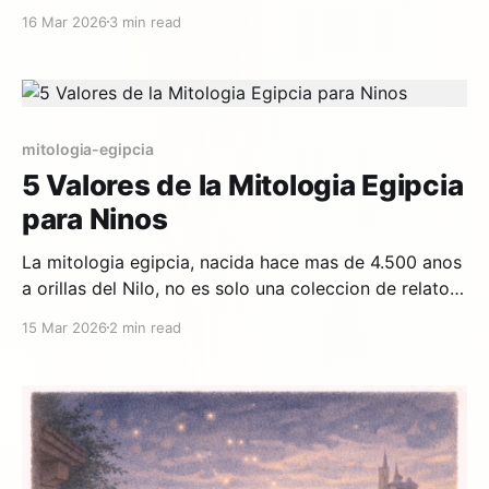
carrega valores que ajudam as crianças a entender o
16 Mar 2026
3 min read
mundo: respeito pela natureza, coragem diante do
desconhecido, e a importância de cuidar uns dos
outros. Na nossa coleção de folclore brasileiro,
reunimos
mitologia-egipcia
5 Valores de la Mitologia Egipcia
para Ninos
La mitologia egipcia, nacida hace mas de 4.500 anos
a orillas del Nilo, no es solo una coleccion de relatos
sobre dioses con cabeza de halcon o chacal. Es un
15 Mar 2026
2 min read
sistema de valores profundo que ha perdurado
durante milenios. En nuestra coleccion de 12 cuentos
de mitologia egipcia, hemos