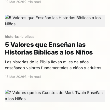
19 Mar 2026
2 min read
Sus «Viajes extraordinarios» siguen enseñando a los
jóvenes lectores valores que nunca pasan de moda. 1.
La curiosidad es el motor del conocimiento Los
protagonistas de Verne
historias-biblicas
5 Valores que Enseñan las
Historias Bíblicas a los Niños
Las historias de la Biblia llevan miles de años
enseñando valores fundamentales a niños y adultos
de todo el mundo. Detrás de gigantes derrotados,
18 Mar 2026
3 min read
ballenas que se tragan profetas y mares que se abren
encontramos lecciones de vida que siguen siendo
profundamente relevantes hoy. Aquí te presentamos
cinco valores esenciales