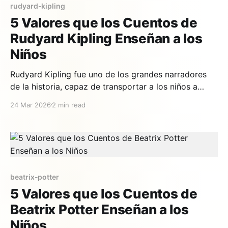
rudyard-kipling
5 Valores que los Cuentos de
Rudyard Kipling Enseñan a los
Niños
Rudyard Kipling fue uno de los grandes narradores
de la historia, capaz de transportar a los niños a
selvas exóticas, desiertos misteriosos y mundos
24 Mar 2026
2 min read
donde los animales tienen personalidades tan ricas
como los humanos. Sus cuentos, escritos hace más
de 130 años, siguen enseñando valores
fundamentales que resuenan con las
beatrix-potter
5 Valores que los Cuentos de
Beatrix Potter Enseñan a los
Niños