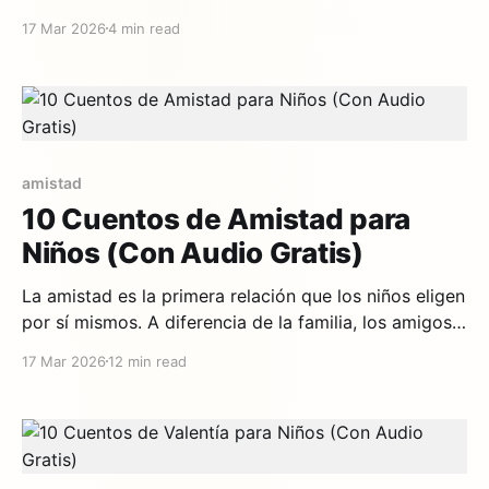
los niños una verdad simple: ser bueno con los
17 Mar 2026
4 min read
demás es lo más poderoso que puedes hacer. La
investigación muestra que los niños que escuchan
historias sobre bondad son más propensos a actuar
con
amistad
10 Cuentos de Amistad para
Niños (Con Audio Gratis)
La amistad es la primera relación que los niños eligen
por sí mismos. A diferencia de la familia, los amigos
se escogen — y eso hace que las lecciones de
17 Mar 2026
12 min read
amistad sean especialmente poderosas. Los cuentos
son los mejores maestros de amistad porque
muestran cómo se ven la lealtad, la confianza