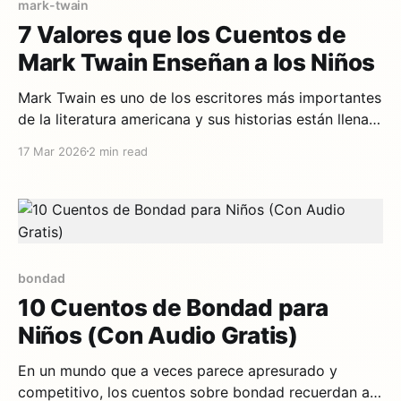
mark-twain
7 Valores que los Cuentos de
Mark Twain Enseñan a los Niños
Mark Twain es uno de los escritores más importantes
de la literatura americana y sus historias están llenas
de valores que siguen vigentes más de un siglo
17 Mar 2026
2 min read
después. Desde las aventuras de Tom Sawyer hasta
el viaje de Huck Finn por el Mississippi, cada cuento
enseña lecciones fundamentales a los
bondad
10 Cuentos de Bondad para
Niños (Con Audio Gratis)
En un mundo que a veces parece apresurado y
competitivo, los cuentos sobre bondad recuerdan a