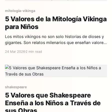
mitologia-vikinga
5 Valores de la Mitología Vikinga
para Niños
Los mitos vikingos no son solo historias de dioses y
gigantes. Son relatos milenarios que enseñan valores
profundos sobre la vida, el carácter y la comunidad.
24 Mar 2026
2 min read
En Cuentautor hemos adaptado 13 mitos nórdicos
para niños, manteniendo la esencia heroica de las
sagas con un lenguaje accesible para los más
pequeños.
shakespeare
5 Valores que Shakespeare
Enseña a los Niños a Través de
sus Obras