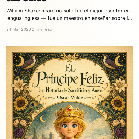
William Shakespeare no solo fue el mejor escritor en
lengua inglesa — fue un maestro en enseñar sobre la
naturaleza humana. Sus obras, escritas hace más de
24 Mar 2026
2 min read
400 años, siguen siendo relevantes porque exploran
emociones y valores que todos experimentamos. En
Cuentautor, hemos adaptado 14 de sus obras para
niños, manteniendo