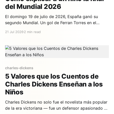
del Mundial 2026
El domingo 19 de julio de 2026, España ganó su
segundo Mundial. Un gol de Ferran Torres en el
minuto 106, en la prórroga, contra Argentina, en el
21 Jul 2026
2 min read
estadio MetLife de Nueva Jersey. Si tu hijo lo vio
contigo —o si se durmió antes y quiere que se lo
cuentes—
charles-dickens
5 Valores que los Cuentos de
Charles Dickens Enseñan a los
Niños
Charles Dickens no solo fue el novelista más popular
de la era victoriana — fue un defensor apasionado de