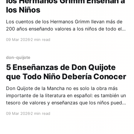
los Hermanos Grimm Enseñan a
los Niños
Los cuentos de los Hermanos Grimm llevan más de
200 años enseñando valores a los niños de todo el
mundo. Detrás de princesas, bosques encantados y
09 Mar 2026
2 min read
animales parlanchines se esconden lecciones de vida
profundas que siguen siendo relevantes hoy. Aquí te
presentamos cinco valores fundamentales. 1. La
don-quijote
valentía ante lo
5 Enseñanzas de Don Quijote
que Todo Niño Debería Conocer
Don Quijote de la Mancha no es solo la obra más
importante de la literatura en español: es también un
tesoro de valores y enseñanzas que los niños pueden
descubrir desde muy pequeños. Aquí te presentamos
09 Mar 2026
2 min read
cinco lecciones de vida que el ingenioso hidalgo
puede enseñar a tus hijos. 1.