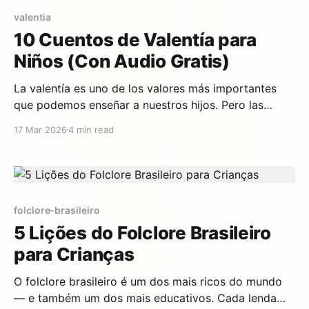
valentia
10 Cuentos de Valentía para
Niños (Con Audio Gratis)
La valentía es uno de los valores más importantes
que podemos enseñar a nuestros hijos. Pero las
lecciones no funcionan — los cuentos sí. Cuando un
17 Mar 2026
4 min read
niño escucha cómo un pequeño sastre derrota a
gigantes o cómo una princesa rescata a sus
hermanos, interioriza qué significa ser valiente: no la
ausencia
folclore-brasileiro
5 Lições do Folclore Brasileiro
para Crianças
O folclore brasileiro é um dos mais ricos do mundo
— e também um dos mais educativos. Cada lenda