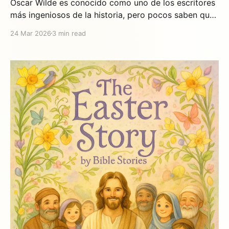
Oscar Wilde es conocido como uno de los escritores
más ingeniosos de la historia, pero pocos saben que
también escribió algunos de los cuentos infantiles
24 Mar 2026
3 min read
más conmovedores jamás creados. Sus historias para
niños, publicadas en 1888, contienen lecciones
profundas sobre el amor, la generosidad y lo que
realmente importa en