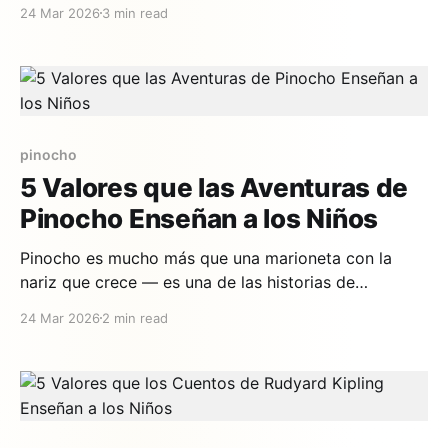
los niños y los más vulnerables. Sus historias, escritas
24 Mar 2026
3 min read
hace más de 150 años, siguen siendo relevantes
porque abordan temas universales: la pobreza, la
injusticia, la redención y el poder transformador de
pinocho
5 Valores que las Aventuras de
Pinocho Enseñan a los Niños
Pinocho es mucho más que una marioneta con la
nariz que crece — es una de las historias de
transformación más poderosas de la literatura
24 Mar 2026
2 min read
mundial. Publicada por Carlo Collodi en 1883, la
historia del muñeco de madera que quiere ser un niño
de verdad ha enseñado valores fundamentales a
generaciones