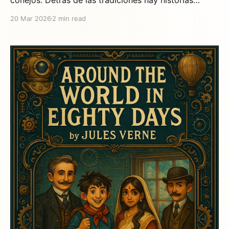
milenarias con valores profundos que los niños
20 Mar 2026
2 min read
pueden comprender y aplicar en su vida diaria. Aquí
te presentamos cinco valores fundamentales de los
cuentos de Pascua. 1. Generosidad sin límites — Los
Panes y