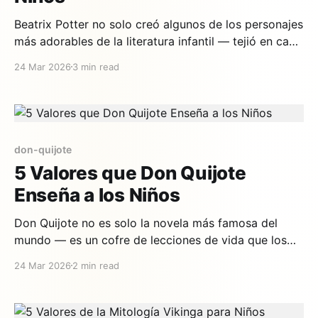
Beatrix Potter no solo creó algunos de los personajes
más adorables de la literatura infantil — tejió en cada
historia lecciones de vida que los niños absorben de
24 Mar 2026
3 min read
forma natural. Sus cuentos, ambientados en la
campiña inglesa con animales que hablan y visten
ropa, llevan más de 120 años enseñando valores
don-quijote
5 Valores que Don Quijote
Enseña a los Niños
Don Quijote no es solo la novela más famosa del
mundo — es un cofre de lecciones de vida que los
niños entienden de forma intuitiva. Un hombre que se
24 Mar 2026
2 min read
niega a aceptar el mundo tal como es, que
transforma la realidad con su imaginación, que se
cae y se levanta