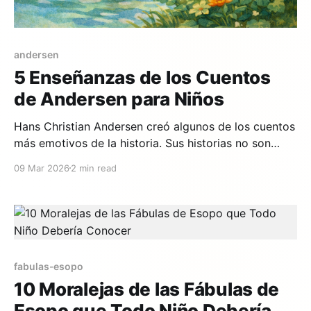
andersen
5 Enseñanzas de los Cuentos
de Andersen para Niños
Hans Christian Andersen creó algunos de los cuentos
más emotivos de la historia. Sus historias no son
simples entretenimientos: son lecciones profundas
09 Mar 2026
2 min read
sobre la vida envueltas en magia, belleza y ternura.
Aquí te presentamos cinco enseñanzas
fundamentales. 1. Acéptate como eres — El Patito
Feo El cuento más famoso de Andersen
fabulas-esopo
10 Moralejas de las Fábulas de
Esopo que Todo Niño Debería