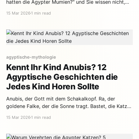
hatten die Agypter Mumien?" und Sie wissen nicht,
was Sie antworten sollen? Keine Sorge. Hier ist die
15 Mar 2026
1 min read
agyptische Mythologie einfach erklart, damit Sie vor
Ihren Kindern glänzen konnen. Die Hauptgotter
(Einfache Version) Ra — Der Chef. Sonnengott,
Schopfer von
agyptische-mythologie
Kennt Ihr Kind Anubis? 12
Agyptische Geschichten die
Jedes Kind Horen Sollte
Anubis, der Gott mit dem Schakalkopf. Ra, der
goldene Falke, der die Sonne tragt. Bastet, die Katze,
die Kinder beschutzt. Wenn Ihr Kind diese Figuren
15 Mar 2026
1 min read
noch nicht kennt, verpasst es einige der
aufregendsten Geschichten, die je erzahlt wurden.
Die agyptische Mythologie fasziniert Kinder jeden