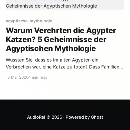
Alters. Fur die Kleinsten (3-5
agyptische-mythologie
Warum Verehrten die Agypter
Katzen? 5 Geheimnisse der
Agyptischen Mythologie
Wussten Sie, dass es im alten Agypten ein
Verbrechen war, eine Katze zu toten? Dass Familien
sich die Augenbrauen rasierten, wenn ihre Katze
15 Mar 2026
1 min read
starb? Die Antwort liegt in der Geschichte von
Bastet, der Katzengottin — einer Gottheit, die so
machtig war, dass Katzen zu den heiligsten Tieren
der Geschichte wurden. Hier
AudioRel
© 2026 ·
Powered by Ghost